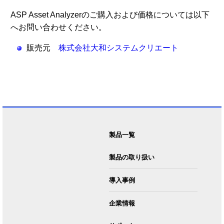
ASP Asset Analyzerのご購入および価格については以下
へお問い合わせください。
販売元
株式会社大和システムクリエート
製品一覧
ASP Asset Analyzer
製品の取り扱い
ASP マイグレーションアシ
マイグレーション製品のご
スタント
導入事例
購入
マイグレーション変換 導入
企業情報
事例
会社情報